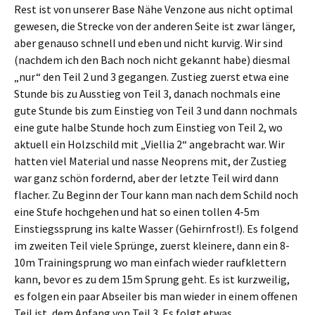
Rest ist von unserer Base Nähe Venzone aus nicht optimal
gewesen, die Strecke von der anderen Seite ist zwar länger,
aber genauso schnell und eben und nicht kurvig. Wir sind
(nachdem ich den Bach noch nicht gekannt habe) diesmal
„nur“ den Teil 2 und 3 gegangen. Zustieg zuerst etwa eine
Stunde bis zu Ausstieg von Teil 3, danach nochmals eine
gute Stunde bis zum Einstieg von Teil 3 und dann nochmals
eine gute halbe Stunde hoch zum Einstieg von Teil 2, wo
aktuell ein Holzschild mit „Viellia 2“ angebracht war. Wir
hatten viel Material und nasse Neoprens mit, der Zustieg
war ganz schön fordernd, aber der letzte Teil wird dann
flacher. Zu Beginn der Tour kann man nach dem Schild noch
eine Stufe hochgehen und hat so einen tollen 4-5m
Einstiegssprung ins kalte Wasser (Gehirnfrost!). Es folgend
im zweiten Teil viele Sprünge, zuerst kleinere, dann ein 8-
10m Trainingsprung wo man einfach wieder raufklettern
kann, bevor es zu dem 15m Sprung geht. Es ist kurzweilig,
es folgen ein paar Abseiler bis man wieder in einem offenen
Teil ist, dem Anfang von Teil 3. Es folgt etwas