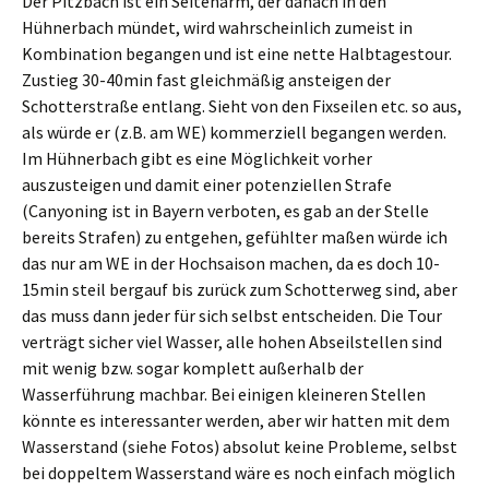
Der Pitzbach ist ein Seitenarm, der danach in den
Hühnerbach mündet, wird wahrscheinlich zumeist in
Kombination begangen und ist eine nette Halbtagestour.
Zustieg 30-40min fast gleichmäßig ansteigen der
Schotterstraße entlang. Sieht von den Fixseilen etc. so aus,
als würde er (z.B. am WE) kommerziell begangen werden.
Im Hühnerbach gibt es eine Möglichkeit vorher
auszusteigen und damit einer potenziellen Strafe
(Canyoning ist in Bayern verboten, es gab an der Stelle
bereits Strafen) zu entgehen, gefühlter maßen würde ich
das nur am WE in der Hochsaison machen, da es doch 10-
15min steil bergauf bis zurück zum Schotterweg sind, aber
das muss dann jeder für sich selbst entscheiden. Die Tour
verträgt sicher viel Wasser, alle hohen Abseilstellen sind
mit wenig bzw. sogar komplett außerhalb der
Wasserführung machbar. Bei einigen kleineren Stellen
könnte es interessanter werden, aber wir hatten mit dem
Wasserstand (siehe Fotos) absolut keine Probleme, selbst
bei doppeltem Wasserstand wäre es noch einfach möglich