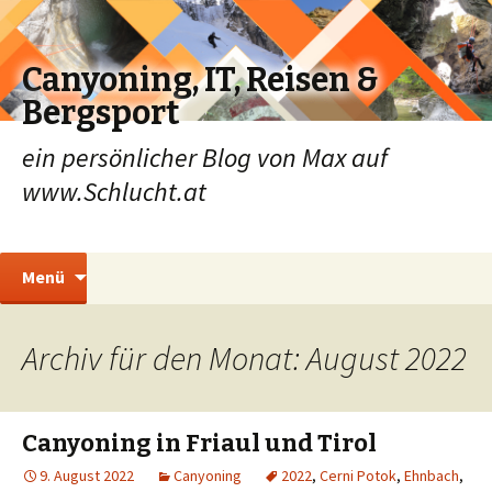
Canyoning, IT, Reisen &
Bergsport
ein persönlicher Blog von Max auf
www.Schlucht.at
Zum
Suchen
Menü
Inhalt
nach:
springen
Archiv für den Monat: August 2022
Canyoning in Friaul und Tirol
9. August 2022
Canyoning
2022
,
Cerni Potok
,
Ehnbach
,