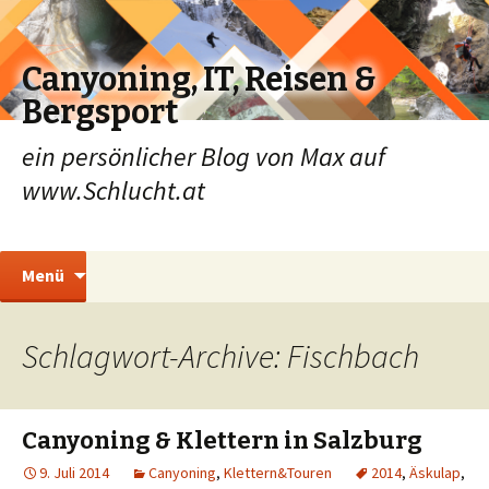
Canyoning, IT, Reisen &
Bergsport
ein persönlicher Blog von Max auf
www.Schlucht.at
Zum
Suchen
Menü
Inhalt
nach:
springen
Schlagwort-Archive: Fischbach
Canyoning & Klettern in Salzburg
9. Juli 2014
Canyoning
,
Klettern&Touren
2014
,
Äskulap
,