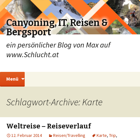
Canyoning, IT, Reisen &
Bergsport
ein persönlicher Blog von Max auf
www.Schlucht.at
Zum
Suchen
Menü
Inhalt
nach:
springen
Schlagwort-Archive: Karte
Weltreise – Reiseverlauf
12. Februar 2014
Reisen/Travelling
Karte
,
Trip
,