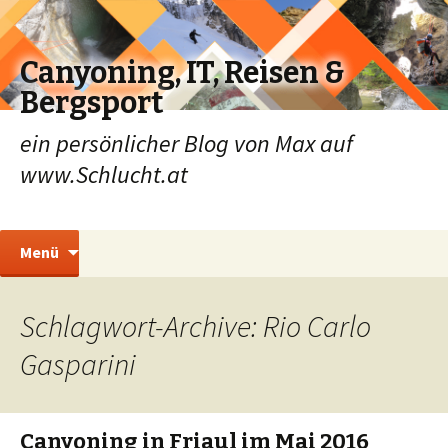
Canyoning, IT, Reisen &
Bergsport
ein persönlicher Blog von Max auf
www.Schlucht.at
Zum
Suchen
Menü
Inhalt
nach:
springen
Schlagwort-Archive: Rio Carlo
Gasparini
Canyoning in Friaul im Mai 2016