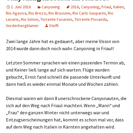
2. Juni 2016
Canyoning
2016
,
Canyoning
,
Friaul
,
Italien
,
Rio Agaviva
,
Rio Brezzi
,
Rio Brussine
,
Rio Carlo Gasparini
,
Rio
Lavarie
,
Rio Simon
,
Torrente Favarinis
,
Torrente Pissanda
,
Vorderbergklamm
Steffi
Zwei lange Jahre hat es gedauert, aber meine Vision von
2014 wurde dann doch noch wahr. Canyoning in Friaul!
Letzten Sommer sprachen wir einen passenden Termin ab,
und Keiner ließ lange auf sich warten. Flüge wurden
gebucht, Ernst fand schnell die passende Unterkunft und
dann hieß es wieder einmal Monate und Wochen zählen.
Diesmal waren wir dann 8 unerschrockene Canyonauten, die
sich auf den Weg nach Friaul machten. Wenn „Mann“ und
„Frau“ den ganzen Winter nicht unterwegs war und
Entzugserscheinungen hat, kommt es schon mal vor, dass
auf dem Weg nach Italien in Kärnten angehalten wird.