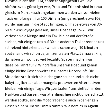
Diesmal nicht mit CTM, sondern Supr@tours weil die
Abfahrtszeit günstiger war, Preis und Erlebnis sind in etwa
gleich. In Marrakesch angekommen werden wir von vielen
Taxis empfangen, für 100 Dirham (umgerechnet etwa 10€)
würde man uns in die Stadt bringen, ich habe etwas von 30-
50 auf Wikivoyage gelesen, unser Host sagt 15-20. Wir
verlassen die Menge und ein Taxi bleibt auf der Straße
stehen, wir einigen uns auf 30 die anderen Taxler rennen uns
schreiend hinterher aber wir sind schon weg, 10 Minuten
später sind wir schon da, am zentralen Platz Jemaa el Fna,
da haben wir wohl zu viel bezahlt. Später machen wir
dieselbe Fahrt für 7. Wir treffen unseren Host und gehen
einige kleine Gassen weiter zu unserer Unterkunft. Die
Situation stellt sich als nicht ganz sauber und auch nicht
babytauglich dar, aber mangels preiswerten Alternativen
bleiben wir einige Tage. Wir „verlaufen“ uns vielfach in den
Märkten und Gassen, was allerdings hier nicht unterschätzt
werden sollte, sind die Motorräder die auch in den engen
Gassen einem um die Ohren fahren. Wie bereits in Agadir