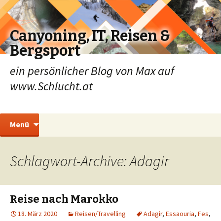
Canyoning, IT, Reisen &
Bergsport
ein persönlicher Blog von Max auf
www.Schlucht.at
Zum
Suchen
Menü
Inhalt
nach:
springen
Schlagwort-Archive: Adagir
Reise nach Marokko
18. März 2020
Reisen/Travelling
Adagir
,
Essaouria
,
Fes
,