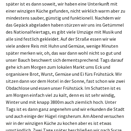
später ist es dann soweit, wir haben eine Unterkunft mit
einer winzigen Küche gefunden, nicht wirklich warm aber zu
mindestens sauber, günstig und funktionell. Nachdem wir
das Gepäck abgeladen haben stürzen wir uns ins Getümmel
des Nationalfeiertags, es gibt viele Umzüge mit Musik und
alle sind festlich gekleidet. Auf der Straße essen wir wie
viele andere Reis mit Huhn und Gemüse, wenige Minuten
später merken wir, oh, das war dann wohl nicht so gut und
unser Bauch beschwert sich dementsprechend. Tags darauf
gehe ich am Morgen zum lokalen Markt ums Eck und
organisiere Brot, Wurst, Gemüse und Ei fürs Frühstück. Wir
sitzen dann vor dem Hotel in der Sonne, fast schon wie zwei
Obdachlose und essen unser Frühstück. Im Schatten ist es
am Morgen einfach viel zu kalt, denn es ist sehr windig,
Winter und mit knapp 3800m auch ziemlich hoch. Unter
Tags ist es dann ganz angenehm und wir erkunden die Stadt
und auch einige der Hügel ringsherum. Am Abend versuchen
wir in der winzigen Küche zu kochen aber es ist etwas
umständlich. Zwei Tage später beschließen wir nach Sucre