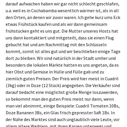
darauf aufwachen haben wir gar nicht schlecht geschlafen,
u.a. weil es in Cochabamba wesentlich wärmer ist, als in all
den Orten, an denen wir zuvor waren. Ich gehe kurz ums Eck
etwas Frühstück kaufen und als wir dann gemeinsam
frühstücken geht es uns gut. Die Mutter unseres Hosts hat
uns dann kontaktiert und mitgeteilt, dass sie einen Flug
gebucht hat und am Nachmittag mit den Schlüsseln
kommt, somit ist alles gut und wir beschließen einige Tage
dort zu bleiben. Wir sind natürlich in der Stadt umher und
besonders die lokalen Märkte hatten es uns angetan, da es
hier Obst und Gemüse in Hülle und Fülle gab und zu
ziemlich guten Preisen. Der Preis wird hier meist in Cuadril
(3kg) oder in Doze (12 Stück) angegeben. Die Verkäufer sind
darauf bedacht eine möglichst große Menge loszuwerden,
so bekommt man den guten Preis meist nur dann, wenn
man viel abnimmt, einige Beispiele: Cuadril Tomaten 10Bs,
Doze Bananen 3Bs, ein Glas frisch gepresster Saft 1Bs. In
der Nähe des Marktes sind auch unglaublich viele Leute, vor
allem ältere Weiblein, mit ihren Karren unterwegs und