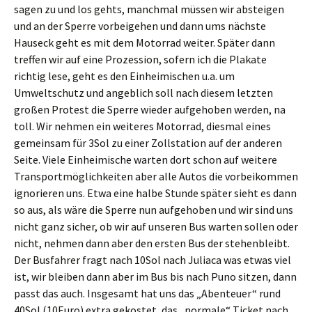
sagen zu und los gehts, manchmal müssen wir absteigen
und an der Sperre vorbeigehen und dann ums nächste
Hauseck geht es mit dem Motorrad weiter. Später dann
treffen wir auf eine Prozession, sofern ich die Plakate
richtig lese, geht es den Einheimischen u.a. um
Umweltschutz und angeblich soll nach diesem letzten
großen Protest die Sperre wieder aufgehoben werden, na
toll. Wir nehmen ein weiteres Motorrad, diesmal eines
gemeinsam für 3Sol zu einer Zollstation auf der anderen
Seite. Viele Einheimische warten dort schon auf weitere
Transportmöglichkeiten aber alle Autos die vorbeikommen
ignorieren uns. Etwa eine halbe Stunde später sieht es dann
so aus, als wäre die Sperre nun aufgehoben und wir sind uns
nicht ganz sicher, ob wir auf unseren Bus warten sollen oder
nicht, nehmen dann aber den ersten Bus der stehenbleibt.
Der Busfahrer fragt nach 10Sol nach Juliaca was etwas viel
ist, wir bleiben dann aber im Bus bis nach Puno sitzen, dann
passt das auch. Insgesamt hat uns das „Abenteuer“ rund
40Sol (10Euro) extra gekostet, das „normale“ Ticket nach