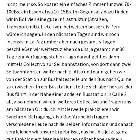
nicht mehr so. So kostet ein einfaches Zimmer für zwei 70-
100Bs, ein Essen etwa 10-15Bs. Im Gegensatz dazu finden
wir in Bolivien eine gute Infrastruktur (Straßen,
Transportmittel, etc.) vor, bei weitem besser als Peru
würde ich sagen. In den nächsten Tagen sind wir noch
intensiv in La Paz umher aber nach gesamt 5 Tagen
beschließen wir weiterzuziehen da uns ja gesamt nur 30
Tage zur Verfügung stehen. Tags darauf geht es dann
mittels Collectivo zur Seilbahnstation, von dort dann zwei
Seilbahnfahrten weiter nach El Alto und dann gehen wir
von der Station zur Bushaltestelle um den Bus nach Quime
zu erwischen. In der Busstation stellte sich aber heraus, der
Bus fährt in der Nähe einer anderen Busstation in Calle 2
ab, also nehmen wir ein weiteres Collectivo und fragen uns
am nächsten Ort durch. Mittlerweile praktizieren wir
Synchron-Befragung, also Bao Yu und ich fragen
verschiedene Leute nach derselben Information und danach
vergleichen wir unsere Ergebnisse, das hat bis jetzt ganz
gut funktioniert. Wenige Minuten später haben wir ein