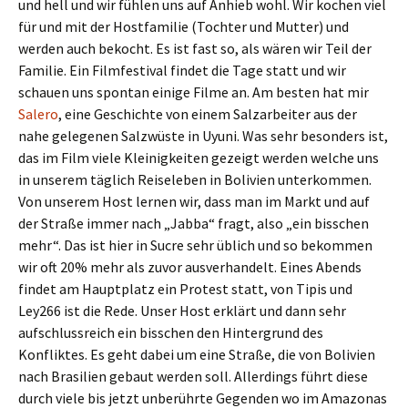
und hell und wir fühlen uns auf Anhieb wohl. Wir kochen viel
für und mit der Hostfamilie (Tochter und Mutter) und
werden auch bekocht. Es ist fast so, als wären wir Teil der
Familie. Ein Filmfestival findet die Tage statt und wir
schauen uns spontan einige Filme an. Am besten hat mir
Salero
, eine Geschichte von einem Salzarbeiter aus der
nahe gelegenen Salzwüste in Uyuni. Was sehr besonders ist,
das im Film viele Kleinigkeiten gezeigt werden welche uns
in unserem täglich Reiseleben in Bolivien unterkommen.
Von unserem Host lernen wir, dass man im Markt und auf
der Straße immer nach „Jabba“ fragt, also „ein bisschen
mehr“. Das ist hier in Sucre sehr üblich und so bekommen
wir oft 20% mehr als zuvor ausverhandelt. Eines Abends
findet am Hauptplatz ein Protest statt, von Tipis und
Ley266 ist die Rede. Unser Host erklärt und dann sehr
aufschlussreich ein bisschen den Hintergrund des
Konfliktes. Es geht dabei um eine Straße, die von Bolivien
nach Brasilien gebaut werden soll. Allerdings führt diese
durch viele bis jetzt unberührte Gegenden wo im Amazonas