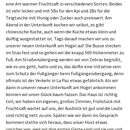
eine Art warmer Fruchtsaft in verschiedenen Sorten. Beides
ist sehr lecker und mit 5Bs für den Api und 2Bs für die
Teigtasche mit Honig oder Zucker auch preiswert. Am
Abend in der Unterkunft kochen wir selbst, es gibt
chinesische Küche, auch wenn die Küche etwas klein und
dürftig ausgestattet ist. Tags darauf machen wir uns zu
unserer neuen Unterkunft am Hügel auf. Die Busse stecken
im Stau fest und so gehen wir die knapp 500 Höhenmeter zu
Fuß. Am Straßenübergang werden wir von Zebras begrüßt,
wie es uns geht, hallo und so, das dürfte eine Initiative sein
zum Schutz der Fußgänger beim Fußgängerübergang, denn
oftmals ist der Verkehr in La Paz etwas gefährlich. Als wir
dann in unserer neuen Unterkunft am Hügel ankommen
können wir unser Glück kaum fassen. Das Haus ist richtig
toll, wir haben ein eigenes, großes Zimmer, Frühstück mit
Fruchtsaft wartet auf uns, der Ausblick ist gut und die Leute
sind richtig nett zu uns. Später wie wir dann ins Gespräch
kommen stellte sich heraus, dass unser Host etwas
unsicher war, weil wir ihre ersten Gäste sind und sie uns und