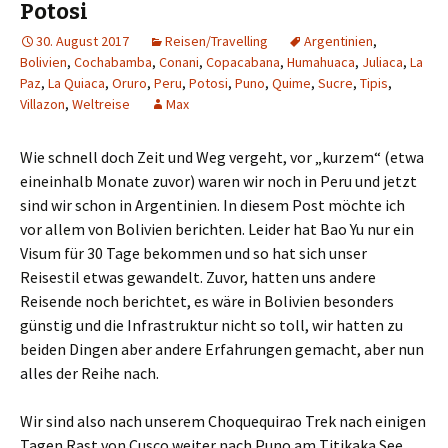
Potosi
30. August 2017
Reisen/Travelling
Argentinien
,
Bolivien
,
Cochabamba
,
Conani
,
Copacabana
,
Humahuaca
,
Juliaca
,
La
Paz
,
La Quiaca
,
Oruro
,
Peru
,
Potosi
,
Puno
,
Quime
,
Sucre
,
Tipis
,
Villazon
,
Weltreise
Max
Wie schnell doch Zeit und Weg vergeht, vor „kurzem“ (etwa
eineinhalb Monate zuvor) waren wir noch in Peru und jetzt
sind wir schon in Argentinien. In diesem Post möchte ich
vor allem von Bolivien berichten. Leider hat Bao Yu nur ein
Visum für 30 Tage bekommen und so hat sich unser
Reisestil etwas gewandelt. Zuvor, hatten uns andere
Reisende noch berichtet, es wäre in Bolivien besonders
günstig und die Infrastruktur nicht so toll, wir hatten zu
beiden Dingen aber andere Erfahrungen gemacht, aber nun
alles der Reihe nach.
Wir sind also nach unserem Choquequirao Trek nach einigen
Tagen Rast von Cusco weiter nach Puno am Titikaka See