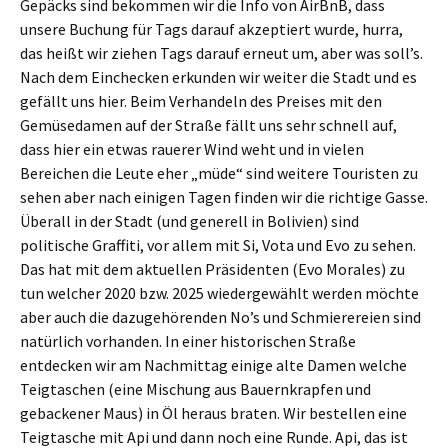
Gepäcks sind bekommen wir die Info von AirBnB, dass
unsere Buchung für Tags darauf akzeptiert wurde, hurra,
das heißt wir ziehen Tags darauf erneut um, aber was soll’s.
Nach dem Einchecken erkunden wir weiter die Stadt und es
gefällt uns hier. Beim Verhandeln des Preises mit den
Gemüsedamen auf der Straße fällt uns sehr schnell auf,
dass hier ein etwas rauerer Wind weht und in vielen
Bereichen die Leute eher „müde“ sind weitere Touristen zu
sehen aber nach einigen Tagen finden wir die richtige Gasse.
Überall in der Stadt (und generell in Bolivien) sind
politische Graffiti, vor allem mit Si, Vota und Evo zu sehen.
Das hat mit dem aktuellen Präsidenten (Evo Morales) zu
tun welcher 2020 bzw. 2025 wiedergewählt werden möchte
aber auch die dazugehörenden No’s und Schmierereien sind
natürlich vorhanden. In einer historischen Straße
entdecken wir am Nachmittag einige alte Damen welche
Teigtaschen (eine Mischung aus Bauernkrapfen und
gebackener Maus) in Öl heraus braten. Wir bestellen eine
Teigtasche mit Api und dann noch eine Runde. Api, das ist