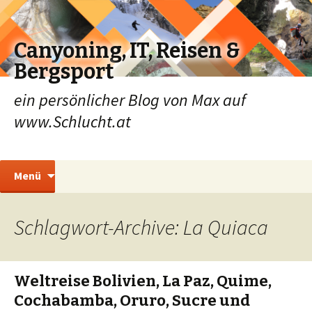
Canyoning, IT, Reisen &
Bergsport
ein persönlicher Blog von Max auf
www.Schlucht.at
Zum
Suchen
Menü
Inhalt
nach:
springen
Schlagwort-Archive: La Quiaca
Weltreise Bolivien, La Paz, Quime,
Cochabamba, Oruro, Sucre und