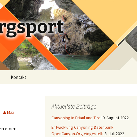
ergsport
Suchen
Kontakt
nach:
Aktuellste Beiträge
Max
Canyoning in Friaul und Tirol
9. August 2022
Entwicklung Canyoning Datenbank
en einen
OpenCanyon.Org eingestellt
8. Juli 2022