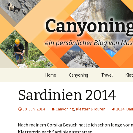
Canyoning,
ein persönlicher Blog von Ma
Zum
Home
Canyoning
Travel
Kle
Inhalt
springen
Sardinien 2014
30. Juni 2014
Canyoning
,
Klettern&Touren
2014
,
Bau
Nach meinem Corsika Besuch hatte ich schon lange vor na
Klettertrip nach Sardinien gestartet.