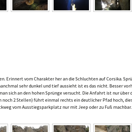
en. Erinnert vom Charakter her an die Schluchten auf Corsika. Spr
anchmal sehr dunkel und tief aussieht ist es das nicht. Besser vor
n sich an den hohen Sprünge versucht. Die Anfahrt ist nur über d
 noch 2 Stellen) führt einmal rechts ein deutlicher Pfad hoch, dies
Rückweg vom Ausstiegsparkplatz nur mit Jeep oder zu Fuß machbar.