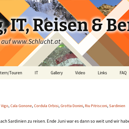
 IT, Reisen & B
x auf www.Schlucht.at
ttern/Touren
IT
Gallery
Video
Links
FAQ
 Vigo
,
Cala Gonone
,
Cordula Orbisi
,
Grotta Donini
,
Riu Pitrisconi
,
Sardinien
ch Sardinien zu reisen. Ende Juni war es dann so weit und wir hab