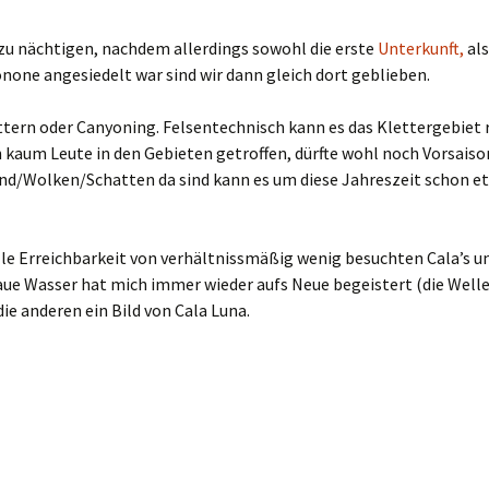
 zu nächtigen, nachdem allerdings sowohl die erste
Unterkunft,
als
one angesiedelt war sind wir dann gleich dort geblieben.
tern oder Canyoning. Felsentechnisch kann es das Klettergebiet
kaum Leute in den Gebieten getroffen, dürfte wohl noch Vorsais
ind/Wolken/Schatten da sind kann es um diese Jahreszeit schon e
lle Erreichbarkeit von verhältnissmäßig wenig besuchten Cala’s u
laue Wasser hat mich immer wieder aufs Neue begeistert (die Wel
die anderen ein Bild von Cala Luna.