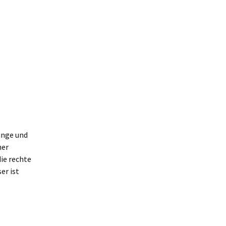
ünge und
her
ie rechte
er ist