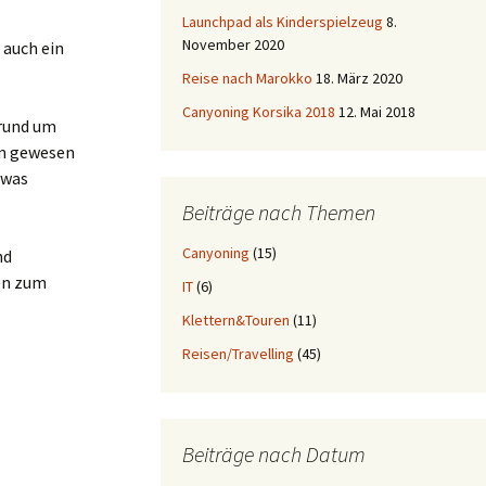
Launchpad als Kinderspielzeug
8.
November 2020
 auch ein
Reise nach Marokko
18. März 2020
Canyoning Korsika 2018
12. Mai 2018
 rund um
on gewesen
twas
Beiträge nach Themen
Canyoning
(15)
nd
len zum
IT
(6)
Klettern&Touren
(11)
Reisen/Travelling
(45)
Beiträge nach Datum