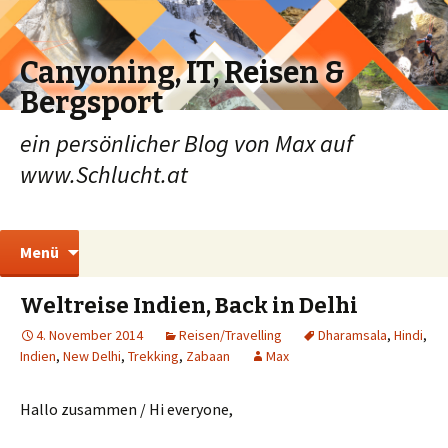
Canyoning, IT, Reisen &
Bergsport
ein persönlicher Blog von Max auf
www.Schlucht.at
Zum
Suchen
Menü
Inhalt
nach:
springen
Weltreise Indien, Back in Delhi
4. November 2014
Reisen/Travelling
Dharamsala
,
Hindi
,
Indien
,
New Delhi
,
Trekking
,
Zabaan
Max
Hallo zusammen / Hi everyone,