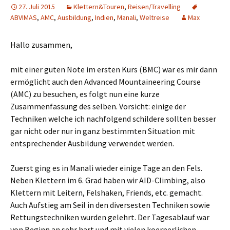
27. Juli 2015
Klettern&Touren
,
Reisen/Travelling
ABVIMAS
,
AMC
,
Ausbildung
,
Indien
,
Manali
,
Weltreise
Max
Hallo zusammen,
mit einer guten Note im ersten Kurs (BMC) war es mir dann
ermöglicht auch den Advanced Mountaineering Course
(AMC) zu besuchen, es folgt nun eine kurze
Zusammenfassung des selben. Vorsicht: einige der
Techniken welche ich nachfolgend schildere sollten besser
gar nicht oder nur in ganz bestimmten Situation mit
entsprechender Ausbildung verwendet werden.
Zuerst ging es in Manali wieder einige Tage an den Fels.
Neben Klettern im 6. Grad haben wir AID-Climbing, also
Klettern mit Leitern, Felshaken, Friends, etc. gemacht.
Auch Aufstieg am Seil in den diversesten Techniken sowie
Rettungstechniken wurden gelehrt. Der Tagesablauf war
von Beginn an sehr hart und mit vielen koerperlichen