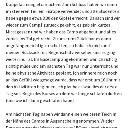
Doppelatmung etc. machen. Zum Schluss haben wir dann
im steileren Teil ein Fixrope verwendet und alle Studenten
haben gegen etwa 8:30 den Gipfel erreicht. Danach sind wir
wieder zum Camp1 zurueck gekehrt, es gab ein kurzes
Mittagessen und wir haben das Camp abgebaut und alles
zurück ins Tal gebracht. Zu unserem Glück hat es dann
angefangen richtig zu schütten, so habe ich mich und
meinen Rucksack mit Regenschutz versehen und es ging
weiter ins Tal. Im Basecamp angekommen war ich richtig
richtig müde und am nächsten Tag war nur Unterricht und
keine physische Aktivität geplant. Ich erinnere mich noch
an das Gefühl wie gesagt wurde, dass wir erst um 10Uhr mit
den Aktivitäten beginnen, ich glaube es war dies der erste
Tag seit Begin des Kurses an dem wir lange schlafen durften
(und wie ich dann geschlafen habe).
Am nächsten Tag haben wir dann einen weiteren Teich in
der Nähe des Camps in Augenschein genommen. Wieder
Erwarten war das Wasser mit etwa 15Grad ziemlich warm