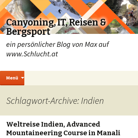
Canyoning, IT, Reisen &
Bergsport
ein persönlicher Blog von Max auf
www.Schlucht.at
Zum
Suchen
Menü
Inhalt
nach:
springen
Schlagwort-Archive: Indien
Weltreise Indien, Advanced
Mountaineering Course in Manali