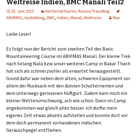
Weltreise Indien, BMC Manali Teil2
25. Juni 2015
Klettern&Touren
,
Reisen/Travelling
ABVIMAS
,
Ausbildung
,
BMC
,
Indien
,
Manali
,
Weltreise
Max
Liebe Leser!
Es folgt nun der Bericht zum zweiten Teil des Basic
Mountaineering Course im ABVIMAS Manali. Der kleine Trek
nach Solang Nala bzw. unser weiteres Camp in Bakar Thach
hat sich als schmerzvoller als erwartet herausgestellt.
Grund dafür war neben dem alten, schweren Equipment vor
allem der Rucksack mit den dünnen Schulterriemen und
dem unterwegs gerissenen Hüftgurt. Zudem kam noch ein
kleiner Wetterumschwung, ach wie schön. Dann im Camp
angekommen war gleich alles besser. Ich durfte mein
eigenes Zelt etwas abseits aufstellen und konnte dort vor
dem doch permanent vorhandenen indischen
Geräuschpegel entfliehen.