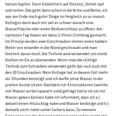
herum hüpfen. Dann Eisklettern auf Distanz, 16mal rauf
und runter. Das geht dann schon in die Arme und Beine, ich
war am Ende noch guter Dinge im Vergleich zu so manch
Kollegen doch auch mir viel es schwer danach eine
Wasserflasche oder einen Reißverschluss zu öffnen. Am
nächsten Tag haben wir dann 2-Piton-Climbing gemacht.
Im Prinzip werden zwei Eisschrauben immer einen halben
Meter von einander in die Wand geschraubt und man
klettert daran hoch. Die Technik wird verwendet um steile
Stellen im Eis zu überwinden. Wenn man die richtige
Technik zum Schrauben verwendet geht das ruck zuck mit
den 20 Eisschrauben. Mein Kollege hat in diesem Fall mehr
als 3Stunden benötigt und ich durfte ohne Wasser in der
prallen Sonne sitzen. Nachdem ich 4 Instruktoren (welche
mit Wasser vorbei spaziert sind) gefragt hatte ob sie mir
Wasser geben können habe ich informiert, dass ich a.)
aktuell einen Hitzschlag habe und Wasser benötige und b.)
deshalb nicht mehr sicher Sichern kann. Zu meinem
Erstaunen war das den Instruktoren egal und es wurde mir