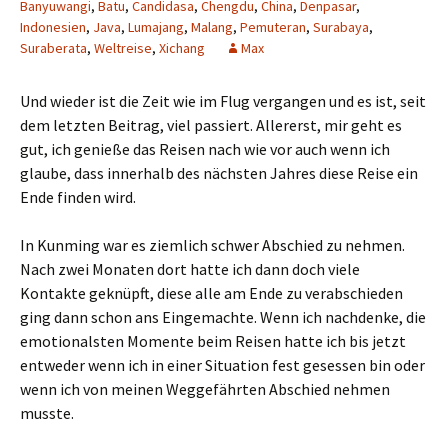
Banyuwangi
,
Batu
,
Candidasa
,
Chengdu
,
China
,
Denpasar
,
Indonesien
,
Java
,
Lumajang
,
Malang
,
Pemuteran
,
Surabaya
,
Suraberata
,
Weltreise
,
Xichang
Max
Und wieder ist die Zeit wie im Flug vergangen und es ist, seit
dem letzten Beitrag, viel passiert. Allererst, mir geht es
gut, ich genieße das Reisen nach wie vor auch wenn ich
glaube, dass innerhalb des nächsten Jahres diese Reise ein
Ende finden wird.
In Kunming war es ziemlich schwer Abschied zu nehmen.
Nach zwei Monaten dort hatte ich dann doch viele
Kontakte geknüpft, diese alle am Ende zu verabschieden
ging dann schon ans Eingemachte. Wenn ich nachdenke, die
emotionalsten Momente beim Reisen hatte ich bis jetzt
entweder wenn ich in einer Situation fest gesessen bin oder
wenn ich von meinen Weggefährten Abschied nehmen
musste.