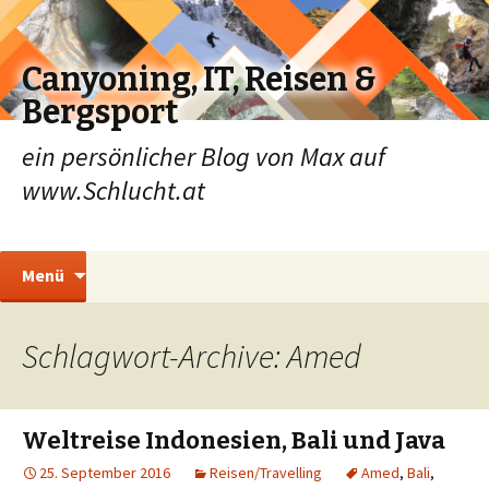
Canyoning, IT, Reisen &
Bergsport
ein persönlicher Blog von Max auf
www.Schlucht.at
Zum
Suchen
Menü
Inhalt
nach:
springen
Schlagwort-Archive: Amed
Weltreise Indonesien, Bali und Java
25. September 2016
Reisen/Travelling
Amed
,
Bali
,